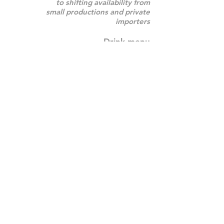
to shifting availability from
small productions and private
importers
Drink menu
© 2020 Bistro Sofia
6701, avenue de Chateaubriand
/
438
380 2551