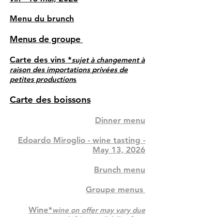
Menu du brunch
Menus de groupe
Carte des vins
*
suj
et à changement à
raison des importation
s
pri
v
ées de
petites production
s
Carte des boissons
Dinner menu
Edoardo Miroglio - wine tasting -
May 13, 2026​
Brunch menu
Groupe menus
Wine*
wine on offer may vary
due