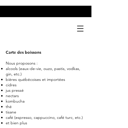
Carte des boissons
Nous proposons :
alcools (eaux-de-vie, ouzo, pastis, vodkas,
gin, etc.)
bières québécoises et importées
cidres
jus pressé
nectars
kombucha
thé
tisane
café (espresso, cappuccino, café turc, etc.)
et bien plus